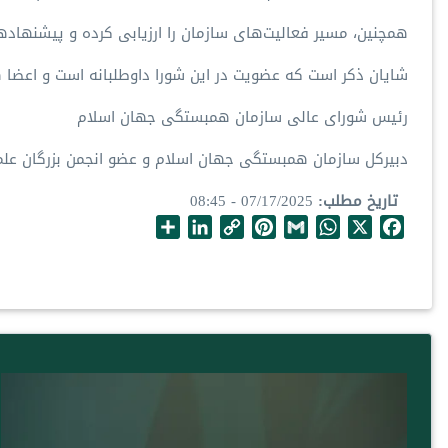
همچنین، مسیر فعالیت‌های سازمان را ارزیابی کرده و پیشنهادها
شایان ذکر است که عضویت در این شورا داوطلبانه است و اعضا ه
رئیس شورای عالی سازمان همبستگی جهان اسلام
دبیرکل سازمان همبستگی جهان اسلام و عضو انجمن بزرگان علم
تاریخ مطلب
07/17/2025 - 08:45
S
L
C
P
G
W
X
F
h
i
o
i
m
h
a
a
n
p
n
a
a
c
r
k
y
t
i
t
e
e
e
L
e
l
s
b
d
i
r
A
o
I
n
e
p
o
n
k
s
p
k
t