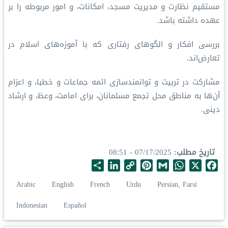
مستقیم نظارت و مدیریت مسجد، امکانات، و امور مربوطه را بر
عهده داشته باشد.
بررسی افکار و الگوهای رفتاری که با آموزه‌های اسلام در
تعارض‌اند.
مشارکت در تربیت و توانمندسازی ائمه جماعات و خطبا، و اعزام
آن‌ها به مناطق محل تجمع مسلمانان، برای امامت، وعظ، و ارشاد
دینی.
تاریخ مطلب
07/17/2025 - 08:51
S
L
C
P
G
W
X
F
h
i
o
i
m
h
a
Arabic
English
French
Urdu
Persian, Farsi
a
n
p
n
a
a
c
r
k
y
t
i
t
e
Indonesian
Español
e
e
L
e
l
s
b
d
i
r
A
o