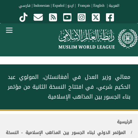
جاوز إلى المحتوى الرئيسي
العربية
|
Français
English
|
|
اردو
|
Español
|
Indonesian
|
فارسي
Menu Arabi
معالي وزير العدل في أفغانستان، المولوي عبد
الحكيم شرعي، في افتتاح النسخة الثانية من مؤتمر
⁧‫بناء الجسور بين المذاهب‬⁩ الإسلامية
سار التنقل
الرئيسية
المؤتمر الدولي لبناء الجسور بين المذاهب الإسلامية - النسخة