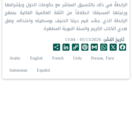
الرابطةُ في ذلك بالتنسيق المباشر مع حكومات الدول وبإشرافها
ورغبتها المسبقة؛ انطلاقاً من الثقة العالمية العالية بمنهج
الرابطة الذي جسَّد قيم ديننا الحنيف بوسطيته واعتداله، وفق
هدي الكتاب الكريم والسنة النبوية المطهرة.
تاريخ النشر
05/13/2026 - 13:04
S
L
C
P
G
W
X
F
h
i
o
i
m
h
a
Arabic
English
French
Urdu
Persian, Farsi
a
n
p
n
a
a
c
r
k
y
t
i
t
e
Indonesian
Español
e
e
L
e
l
s
b
d
i
r
A
o
I
n
e
p
o
n
k
s
p
k
t