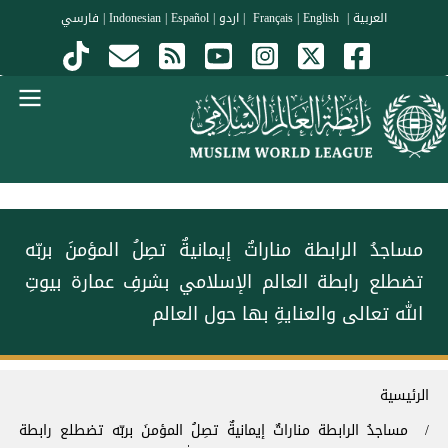
جاوز إلى المحتوى الرئيسي
العربية
|
Français
English
|
|
اردو
|
Español
|
Indonesian
|
فارسي
Menu Arabi
مساجدُ الرابطة مناراتٌ إيمانيةٌ تصِلُ المؤمنَ بربّه
تضطلع رابطة العالم الإسلامي بشرفِ عمارة بيوتِ
الله تعالى والعنايةِ بها حول العالم
سار التنقل
الرئيسية
مساجدُ الرابطة مناراتٌ إيمانيةٌ تصِلُ المؤمنَ بربّه تضطلع رابطة