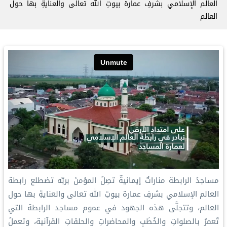
العالم الإسلامي بشرفِ عمارة بيوتِ الله تعالى والعنايةِ بها حول
العالم
مساجدُ الرابطة مناراتٌ إيمانيةٌ تصِلُ المؤمنَ بربّه تضطلع رابطة
العالم الإسلامي بشرفِ عمارة بيوتِ الله تعالى والعنايةِ بها حول
العالم، وتتجلَّى هذه الجهود في عموم مساجد الرابطة التي
تُعمرُ بالصلواتِ والخُطَبِ والمحاضراتِ والحلقاتِ القرآنية، وتعملُ