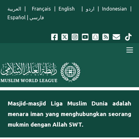
Lompat ke isi utama
العربية
|
Français
|
English
|
اردو
|
Indonesian
|
Español
|
فارسي
Menu Indonesian
Masjid-masjid Liga Muslim Dunia adalah
menara iman yang menghubungkan seorang
mukmin dengan Allah SWT.