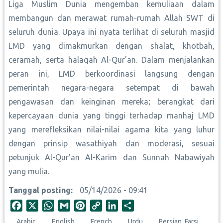
Liga Muslim Dunia mengemban kemuliaan dalam
membangun dan merawat rumah-rumah Allah SWT di
seluruh dunia. Upaya ini nyata terlihat di seluruh masjid
LMD yang dimakmurkan dengan shalat, khotbah,
ceramah, serta halaqah Al-Qur'an. Dalam menjalankan
peran ini, LMD berkoordinasi langsung dengan
pemerintah negara-negara setempat di bawah
pengawasan dan keinginan mereka; berangkat dari
kepercayaan dunia yang tinggi terhadap manhaj LMD
yang merefleksikan nilai-nilai agama kita yang luhur
dengan prinsip wasathiyah dan moderasi, sesuai
petunjuk Al-Qur’an Al-Karim dan Sunnah Nabawiyah
yang mulia.
Tanggal posting
05/14/2026 - 09:41
F
X
W
G
P
C
L
S
a
h
m
i
o
i
h
Arabic
English
French
Urdu
Persian, Farsi