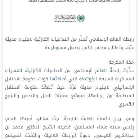
رابطة العالم الإسلامي تُحذِّر من التداعيات الكارثية لاجتياح مدينة
غزّة.. وتطالب مجلس الأمن بتحمل مسؤولياته
مكة المكرمة:
حذَّرتْ رابطةُ العالم الإسلامي من التداعيات الكارثية، للعمليات
العسكرية العنيفة المُوَسّعَة التي أطلقتْها قوات حكومة الاحتلال
الإسرائيلي لاجتياح مدينة غزّة، حيث تُصَعِّدُ حكومة الاحتلال
المتطرفة مِن إجرامها، وتوسِّع عمليات القتل والتدمير والنزوح
القسري.
وفي بيانٍ للأمانة العامة للرابطة، جدّد معالي أمينها العام،
رئيس هيئة علماء المسلمين، فضيلة الشيخ الدكتور محمد بن
عبدالكريم العيسى، دعوةَ الرابطة العاجلة والمُلحّة للمجتمع