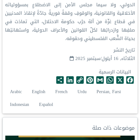
الدولي، ولا سيما مجلس الأمن إلى الاضطلاعِ بمسؤولياته
الأخلاقية والقانونية، والوقوفِ وقفةً فوريةً جادّةً لإنقاذ المدنيين
في قطاع غزّة من آلة حرْب حكومة الاحتلال، التي تمادَت في
صلفِها وازدرائِها لكلّ القوانين والأعراف الدولية، واستهانتِها
بحياة الشَّعب الفلسطيني وحقوقه.
تاريخ النشر
الثلاثاء, 16 أيلول/سبتمبر 2025
البيانات الرسمية
S
L
C
P
G
W
X
F
h
i
o
i
m
h
a
Arabic
English
French
Urdu
Persian, Farsi
a
n
p
n
a
a
c
r
k
y
t
i
t
e
Indonesian
Español
e
e
L
e
l
s
b
d
i
r
A
o
I
n
e
p
o
موضوعات ذات صلة
n
k
s
p
k
t