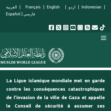
Aller au contenu principal
العربية
|
Français
|
English
|
اردو
|
Indonesian
|
Español
|
فارسي
menu french
La Ligue islamique mondiale met en garde
contre les conséquences catastrophiques
de l’invasion de la ville de Gaza et appelle
le Conseil de sécurité à assumer ses