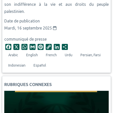
son indifférence à la vie et aux droits du peuple
palestinien.
Date de publication
Mardi, 16 septembre 2025
communiqué de presse
F
X
W
G
P
C
L
S
a
h
m
i
o
i
h
Arabic
English
French
Urdu
Persian, Farsi
c
a
a
n
p
n
a
e
t
i
t
y
k
r
Indonesian
Español
b
s
l
e
L
e
e
o
A
r
i
d
o
p
e
n
I
RUBRIQUES CONNEXES
k
p
s
k
n
t