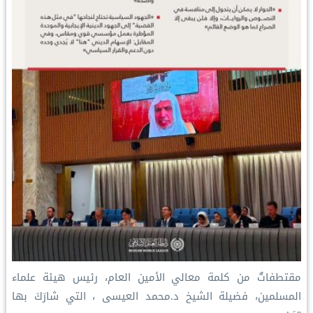
مقتطفاتٌ من كلمة معالي الأمين العام، رئيس هيئة علماء
المسلمين، فضيلة الشيخ د.⁧‫محمد العيسى‬⁩ ‬⁩، التي شارَكَ بها