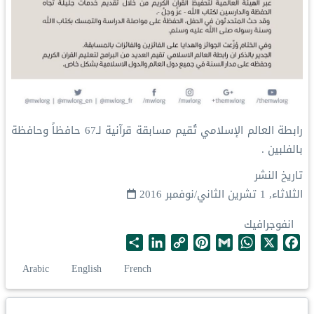
رابطة العالم الإسلامي تُقيم مسابقة قرآنية لـ67 حافظاً وحافظة
بالفلبين .
تاريخ النشر
الثلاثاء, 1 تشرين الثاني/نوفمبر 2016
انفوجرافيك
S
L
C
P
G
W
X
F
h
i
o
i
m
h
a
Arabic
English
French
a
n
p
n
a
a
c
r
k
y
t
i
t
e
e
e
L
e
l
s
b