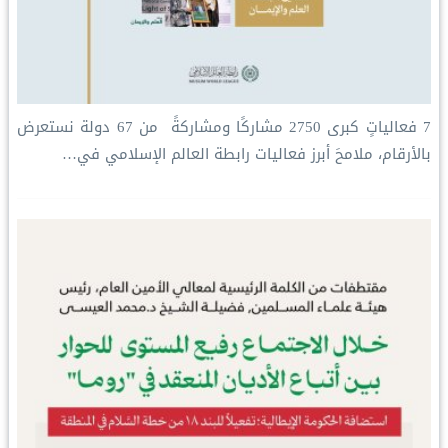
‏7 فعالياتٍ كبرى ‏2750 مشاركًا ومشاركةً ‏ من 67 دولة ‏نستعرض
بالأرقام، ملامحَ أبرز فعاليات ⁧‫رابطة العالم الإسلامي‬⁩ في…