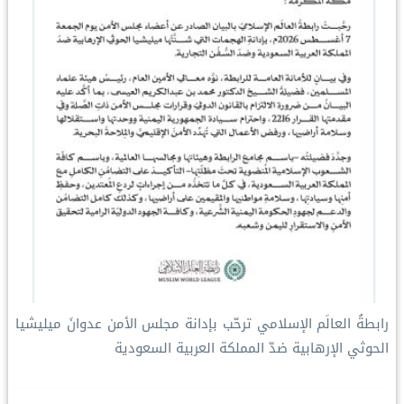
رابطةُ العالَم الإسلامي ترحّب بإدانة مجلس الأمن عدوانَ ميليشيا
الحوثي الإرهابية ضدّ المملكة العربية السعودية