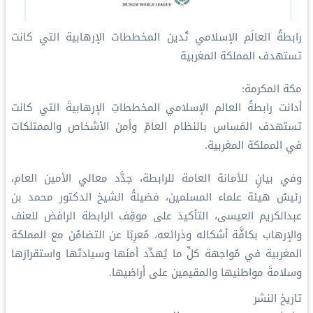
رابطةُ العالَم الإسلامي تُدين المخططات الإرهابية التي كانت
تستهدف المملكة المغربية
مكة المكرمة:
أدانت رابطةُ العالم الإسلامي المخططاتِ الإرهابيةَ التي كانت
تستهدف المَساس بالنظام العامّ وأمن الأشخاص والممتلكات
في المملكة المغربية.
وفي بيانٍ للأمانة العامة للرابطة، جدَّد معالي الأمين العام،
رئيسُ هيئة علماء المسلمين، فضيلةُ الشيخ الدكتور محمد بن
عبدالكريم العيسى، التأكيدَ على موقِف الرابطة الرافض للعنف
والإرهاب بكافَّة أشكاله وذرائعه، مُعرِبًا عن التضامُن مع المملكة
المغربية في مُواجهة كلِّ ما يُهدِّد أمنَها وسيادتَها واستقرارَها
وسلامةَ مواطنيها والمقيمين على أراضيها.
تاريخ النشر