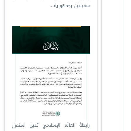
سفينتين بجمهورية…
رابطةُ العالَم الإسلامي تُدين استمرارَ