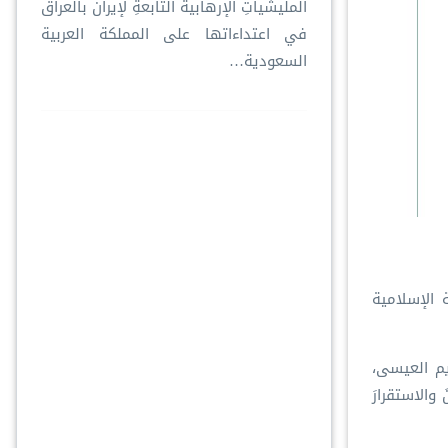
المليشياتِ الإرهابية التابعةِ لإيران بالعراق
في اعتداءاتها على المملكة العربية
السعودية…
ة الإسلامية
يم العيسى،
والاستقرارَ