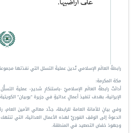
رابطةُ العالَم الإسلامي تُدين عمليةَ التسلل التي نفذتها مجموع
مكة المكرمة:
أدانَتْ رابطةُ العالَم الإسلاميّ -باستنكارٍ شديدٍ- عمليةَ ال
الإيرانية، بهدف تنفيذ أعمالٍ عدائيةٍ في جزيرة "بوبيان" الكويتية.
وفي بيانٍ للأمانة العامة للرابطة، جدَّد معالي الأمين العام
الدعوةَ إلى الوقفِ الفوريِّ لهذه الأعمال العدائية، التي تنتهك كل
وجهودَ خفض التصعيد في المنطقة.