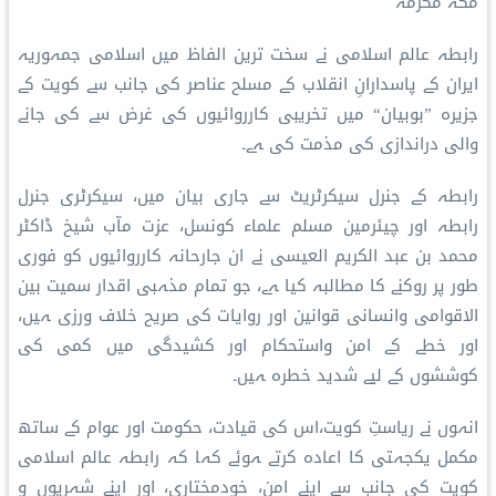
مکہ مکرمہ
رابطہ عالم اسلامی نے سخت ترین الفاظ میں اسلامی جمہوریہ
ایران کے پاسدارانِ انقلاب کے مسلح عناصر کی جانب سے کویت کے
جزیرہ ”بوبیان“ میں تخریبی کارروائیوں کی غرض سے کی جانے
والی دراندازی کی مذمت کی ہے۔
رابطہ کے جنرل سیکرٹریٹ سے جاری بیان میں، سیکرٹری جنرل
رابطہ اور چیئرمین مسلم علماء کونسل، عزت مآب شیخ ڈاکٹر
محمد بن عبد الکریم العیسی نے ان جارحانہ کارروائیوں کو فوری
طور پر روکنے کا مطالبہ کیا ہے، جو تمام مذہبی اقدار سمیت بین
الاقوامی وانسانی قوانین اور روایات کی صریح خلاف ورزی ہیں،
اور خطے کے امن واستحکام اور کشیدگی میں کمی کی
کوششوں کے لیے شدید خطرہ ہیں۔
انہوں نے ریاستِ کویت،اس کی قیادت، حکومت اور عوام کے ساتھ
مکمل یکجہتی کا اعادہ کرتے ہوئے کہا کہ رابطہ عالم اسلامی
کویت کی جانب سے اپنے امن، خودمختاری، اور اپنے شہریوں و