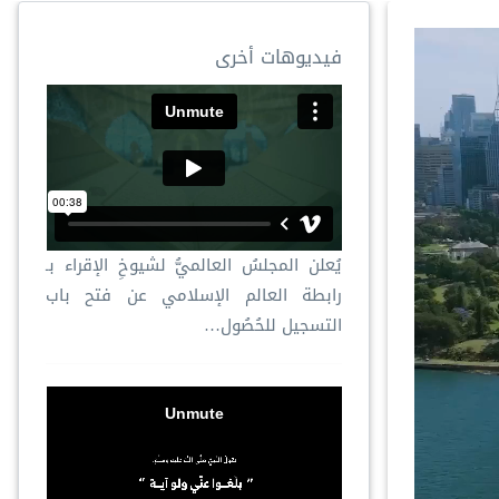
فيديوهات أخرى
يُعلن المجلسُ العالميُّ لشيوخِ الإقراء بـ
رابطة العالم الإسلامي عن فتح باب
التسجيل للحُصُول…