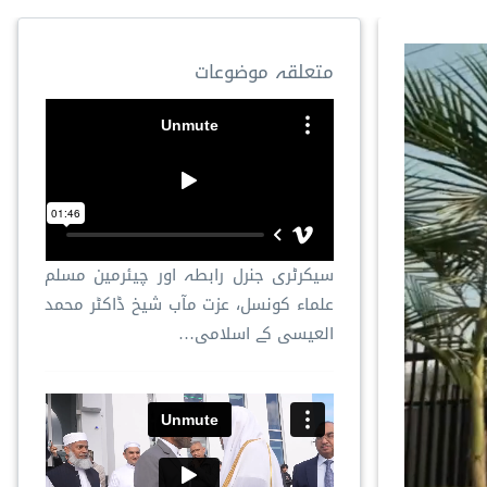
متعلقہ موضوعات
سیکرٹری جنرل رابطہ اور چیئرمین مسلم
علماء کونسل، عزت مآب شیخ ڈاکٹر محمد
العیسی کے اسلامی…