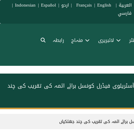
العربية
|
Français
English
|
|
اردو
|
Español
|
Indonesian
|
فارسي
ٹر
لائبریری
منہاج
رابطہ
آسٹریلوی فیڈرل کونسل برائے ائمہ کی تقریب کی چند
ل برائے ائمہ کی تقریب کی چند جھلکیاں