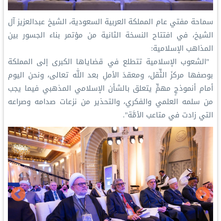
سماحة مفتي عام المملكة العربية السعودية، الشيخ عبدالعزيز آل
الشيخ، في افتتاح النسخة الثانية من مؤتمر ⁧‫بناء الجسور بين
المذاهب‬⁩ الإسلامية:
‏ "الشعوب الإسلامية تتطلع في قضاياها الكبرى إلى المملكة
بوصفها مركزَ الثِّقل، ومعقدَ الأملِ بعد اللّٰه تعالى، ونحن اليوم
أمام أنموذجٍ مهمٍّ يتعلق بالشأن الإسلامي المذهبي فيما يجب
من سلمه العلمي والفكري، والتحذير من نزعات صدامه وصراعه
التي زادت في متاعب الأمَّة".