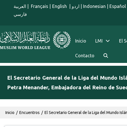
Pasar al contenido principal
العربية
|
Français
|
English
|
اردو
|
Indonesian
|
Español
فارسي
menu spanish
Inicio
LMI
El 
Contacto
El Secretario General de la Liga del Mundo Isl
Petra Menander, Embajadora del Reino de Sueci
Ruta de navegación
Inicio
Encuentros
El Secretario General de la Liga del Mundo Islá