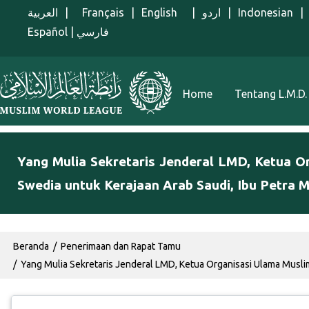
Lompat ke isi utama
العربية
|
Français
|
English
|
اردو
|
Indonesian
|
Español
|
فارسي
Menu Indonesian
Home
Tentang L.M.D.
Yang Mulia Sekretaris Jenderal LMD, Ketua O
Swedia untuk Kerajaan Arab Saudi, Ibu Petra 
Breadcrumb
Beranda
Penerimaan dan Rapat Tamu
Yang Mulia Sekretaris Jenderal LMD, Ketua Organisasi Ulama Musli