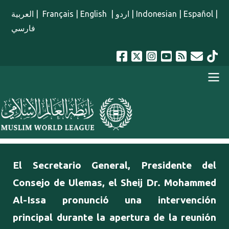
Pasar al contenido principal
العربية
|
Français
|
English
|
اردو
|
Indonesian
|
Español
|
فارسي
menu spanish
El Secretario General, Presidente del
Consejo de Ulemas, el Sheij Dr. Mohammed
Al-Issa pronunció una intervención
principal durante la apertura de la reunión