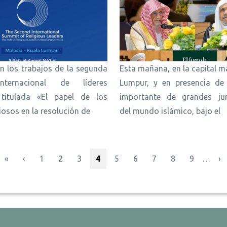
n los trabajos de la segunda
Esta mañana, en la capital m
nternacional de líderes
Lumpur, y en presencia d
, titulada «El papel de los
importante de grandes jur
giosos en la resolución de
del mundo islámico, bajo el
Primera página
Página anterior
Página
Página
Página
Página actual
Página
Página
Página
Página
Página
Si
«
‹
1
2
3
4
5
6
7
8
9
…
›