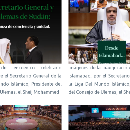
del encuentro celebrado
Imágenes de la inauguración
e el Secretario General de la
Islamabad, por el Secretari
ndo Islámico, Presidente del
la Liga Del Mundo Islámico,
 Ulemas, el Sheij Mohammed
del Consejo de Ulemas, el She