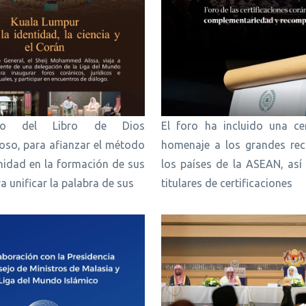
cio del Libro de Dios
El foro ha incluido una c
so, para afianzar el método
homenaje a los grandes rec
nidad en la formación de sus
los países de la ASEAN, así
ra unificar la palabra de sus
titulares de certificaciones