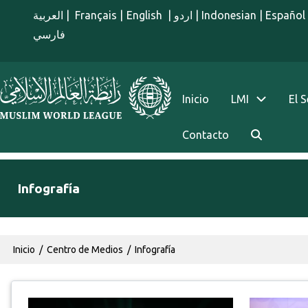
Pasar al contenido principal
العربية
|
Français
|
English
|
اردو
|
Indonesian
|
Español
فارسي
menu spanish
Inicio
LMI
El 
Contacto
Infografía
Ruta de navegación
Inicio
Centro de Medios
Infografía