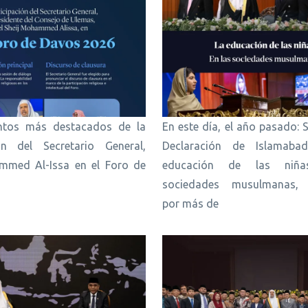
tos más destacados de la
En este día, el año pasado: S
ión del Secretario General,
Declaración de Islamaba
mmed Al-Issa en el Foro de
educación de las niñ
6
sociedades musulmanas, 
por más de