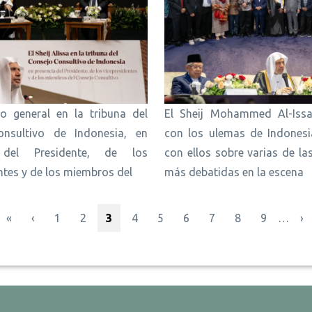
io general en la tribuna del
El Sheij Mohammed Al-Issa
nsultivo de Indonesia, en
con los ulemas de Indonesi
 del Presidente, de los
con ellos sobre varias de la
ntes y de los miembros del
más debatidas en la escena
Primera página
Página anterior
Página
Página
Página actual
Página
Página
Página
Página
Página
Página
Si
«
‹
1
2
3
4
5
6
7
8
9
…
›