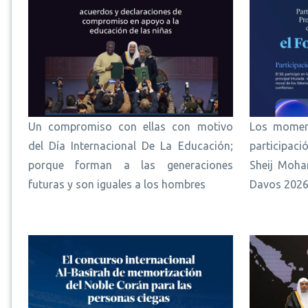
Un compromiso con ellas con motivo
Los momen
del Día Internacional De La Educación;
participac
porque forman a las generaciones
Sheij Moha
futuras y son iguales a los hombres
Davos 202