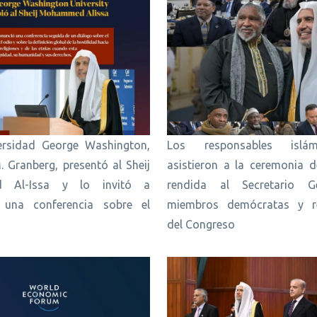
ersidad George Washington,
Los responsables islá
M. Granberg, presentó al Sheij
asistieron a la ceremonia 
 Al-Issa y lo invitó a
rendida al Secretario G
 una conferencia sobre el
miembros demócratas y re
del Congreso