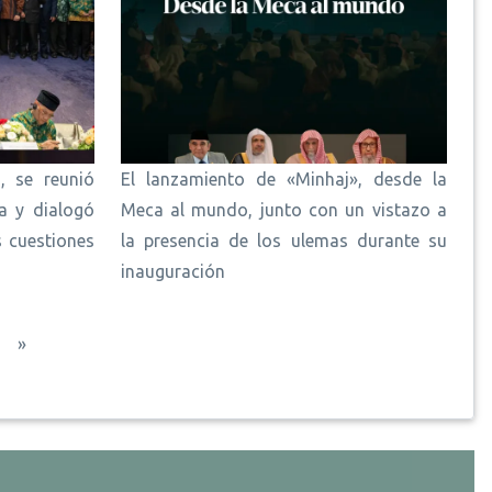
, se reunió
El lanzamiento de «Minhaj», desde la
a y dialogó
Meca al mundo, junto con un vistazo a
s cuestiones
la presencia de los ulemas durante su
inauguración
guiente página
Última página
»