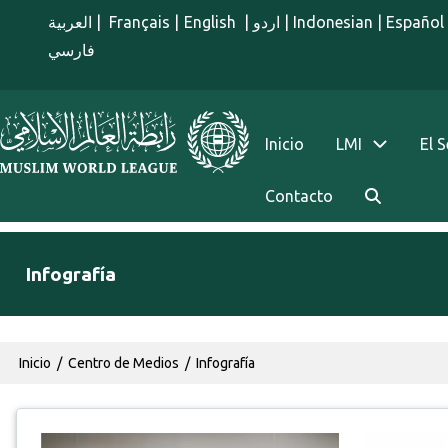
Pasar al contenido principal
العربية
|
Français
|
English
|
اردو
|
Indonesian
|
Español
فارسي
menu spanish
Inicio
LMI
El 
Contacto
Infografía
Ruta de navegación
Inicio
Centro de Medios
Infografía