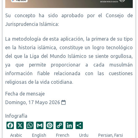
Su concepto ha sido aprobado por el Consejo de
Jurisprudencia Islámica:
La metodología de esta aplicación, la primera de su tipo
en la historia islámica, constituye un logro tecnológico
del que la Liga del Mundo Islámico se siente orgullosa,
ya que permite proporcionar a cada musulmán
información fiable relacionada con las cuestiones
religiosas de la vida cotidiana.
Fecha de mensaje
Domingo, 17 Mayo 2026
Infografía
F
X
W
G
P
C
L
S
a
h
m
i
o
i
h
Arabic
English
French
Urdu
Persian, Farsi