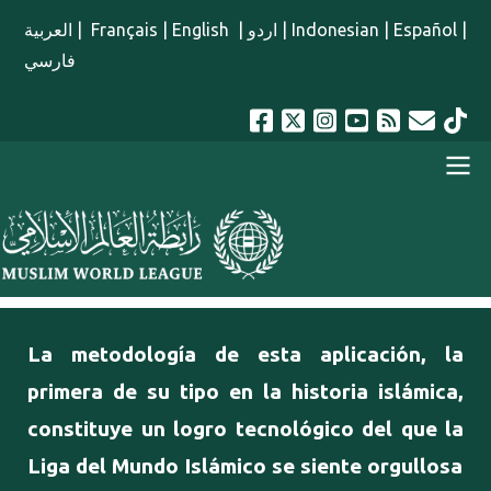
Pasar al contenido principal
العربية
|
Français
|
English
|
اردو
|
Indonesian
|
Español
|
فارسي
menu spanish
La metodología de esta aplicación, la
primera de su tipo en la historia islámica,
constituye un logro tecnológico del que la
Liga del Mundo Islámico se siente orgullosa