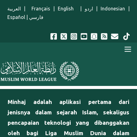
Lompat ke isi utama
العربية
|
Français
|
English
|
اردو
|
Indonesian
|
Español
|
فارسي
Menu Indonesian
Minhaj adalah aplikasi pertama dari
jenisnya dalam sejarah Islam, sekaligus
pencapaian teknologi yang dibanggakan
oleh bagi Liga Muslim Dunia dalam