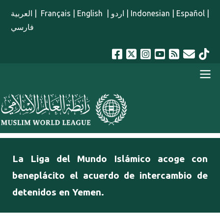
Pasar al contenido principal
العربية
|
Français
|
English
|
اردو
|
Indonesian
|
Español
|
فارسي
menu spanish
La Liga del Mundo Islámico acoge con
beneplácito el acuerdo de intercambio de
detenidos en Yemen.