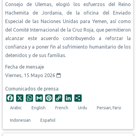
Consejo de Ulemas, elogió los esfuerzos del Reino
Hachemita de Jordania, de la oficina del Enviado
Especial de las Naciones Unidas para Yemen, así como
del Comité Internacional de la Cruz Roja, que permitieron
alcanzar este acuerdo contribuyendo a reforzar la
confianza y a poner fin al sufrimiento humanitario de los
detenidos y de sus familias.
Fecha de mensaje
Viernes, 15 Mayo 2026
Comunicados de prensa
F
X
W
G
P
C
L
S
a
h
m
i
o
i
h
Arabic
English
French
Urdu
Persian, Farsi
c
a
a
n
p
n
a
e
t
i
t
y
k
r
Indonesian
Español
b
s
l
e
L
e
e
o
A
r
i
d