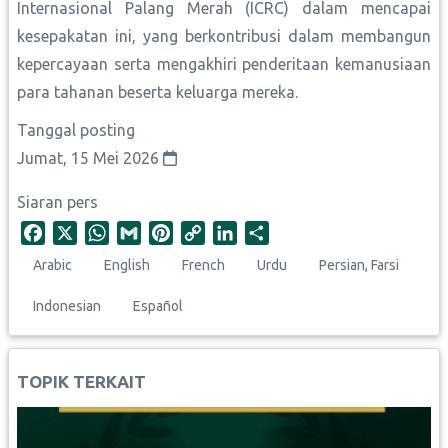
Internasional Palang Merah (ICRC) dalam mencapai
kesepakatan ini, yang berkontribusi dalam membangun
kepercayaan serta mengakhiri penderitaan kemanusiaan
para tahanan beserta keluarga mereka.
Tanggal posting
Jumat, 15 Mei 2026
Siaran pers
F
X
W
G
P
C
L
S
a
h
m
i
o
i
h
Arabic
English
French
Urdu
Persian, Farsi
c
a
a
n
p
n
a
e
t
i
t
y
k
r
Indonesian
Español
b
s
l
e
L
e
e
o
A
r
i
d
o
p
e
n
I
TOPIK TERKAIT
k
p
s
k
n
t