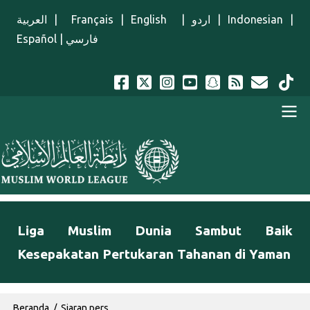
Lompat ke isi utama
العربية
|
Français
|
English
|
اردو
|
Indonesian
|
Español
|
فارسي
Menu Indonesian
Liga Muslim Dunia Sambut Baik
Kesepakatan Pertukaran Tahanan di Yaman
Breadcrumb
Beranda
Siaran pers