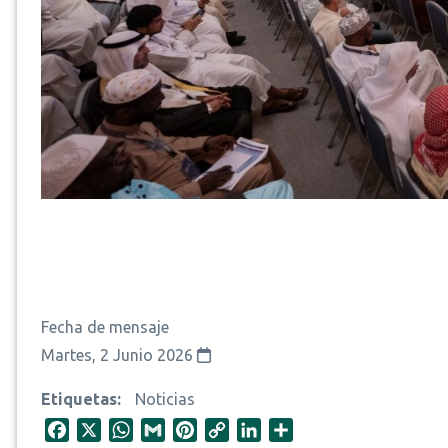
Fecha de mensaje
Martes, 2 Junio 2026
Etiquetas
Noticias
F
X
W
G
P
C
L
S