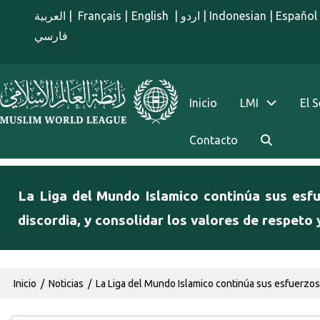
Pasar al contenido principal
العربية
|
Français
|
English
|
اردو
|
Indonesian
|
Español
فارسي
menu spanish
Inicio
LMI
El 
Contacto
La Liga del Mundo Islamico continúa sus esfu
discordia, y consolidar los valores de respeto
Ruta de navegación
Inicio
Noticias
La Liga del Mundo Islamico continúa sus esfuerzos p