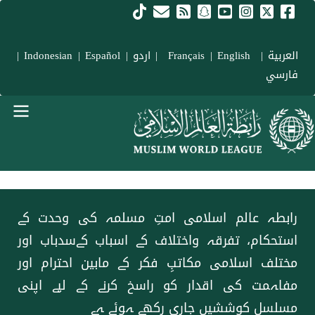
Skip to main conten
العربية
|
Français
English
|
|
اردو
|
Español
|
Indonesian
|
فارسي
menu urd
رابطہ عالم اسلامی امتِ مسلمہ کی وحدت کے
استحکام، تفرقہ واختلاف کے اسباب کےسدباب اور
مختلف اسلامی مکاتبِ فکر کے مابین احترام اور
مفاہمت کی اقدار کو راسخ کرنے کے لیے اپنی
مسلسل کوششیں جاری رکھے ہوئے ہے