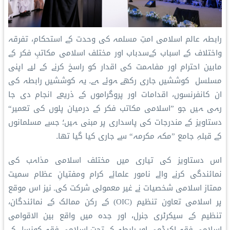
رابطہ عالم اسلامی امتِ مسلمہ کی وحدت کے استحکام، تفرقہ
واختلاف کے اسباب کےسدباب اور مختلف اسلامی مکاتبِ فکر کے
مابین احترام اور مفاہمت کی اقدار کو راسخ کرنے کے لیے اپنی
مسلسل کوششیں جاری رکھے ہوئے ہے۔ یہ کوششیں رابطہ کی
ان کانفرنسوں، اقدامات اور پروگراموں کے ذریعے انجام دی جا
رہی ہیں جو ”اسلامی مکاتب فکر کے درمیان پلوں کی تعمیر“
دستاویز کے مندرجات کی پاسداری پر مبنی ہیں؛ جسے مسلمانوں
کے قبلہِ جامع ”مکہ مکرمہ“ سے جاری کیا گیا تھا۔
اس دستاویز کی تیاری میں مختلف اسلامی مذاہب کی
نمائندگی کرنے والے نامور علمائے کرام ومفتیانِ عظام سمیت
ممتاز اسلامی شخصیات نے غیر معمولی شرکت کی۔ نیز اس موقع
پر اسلامی تعاون تنظیم (OIC) کے رکن ممالک کے نمائندگان،
تنظیم کے سیکرٹری جنرل، اور جدہ میں واقع بین الاقوامی
اسلامی فقہ اکیڈمی اور رابطہ کے تحت اسلامی فقہ کونسل کے