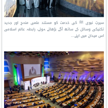
سیرتِ نبوی ﷺ کی خدمت کو مستند علمی منہج اور جدید
تکنیکی وسائل کے ساتھ آگے بڑھاتے ہوئے، رابطہ عالم اسلامی
اس میدان میں اپنے…