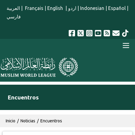
Pasar al contenido principal
العربية
|
Français
|
English
|
اردو
|
Indonesian
|
Español
|
فارسي
menu spanish
Encuentros
Ruta de navegación
Inicio
Noticias
Encuentros