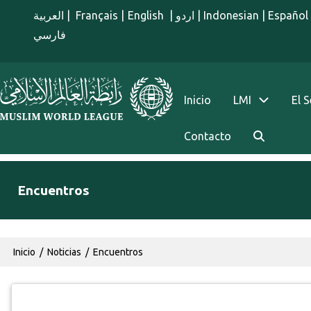
Pasar al contenido principal
العربية
|
Français
|
English
|
اردو
|
Indonesian
|
Español
فارسي
menu spanish
Inicio
LMI
El 
Contacto
Encuentros
Ruta de navegación
Inicio
Noticias
Encuentros