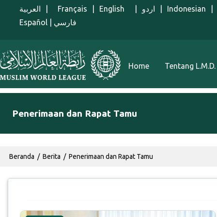
Lompat ke isi utama
العربية
|
Français
|
English
|
اردو
|
Indonesian
|
Español
|
فارسي
Menu Indonesian
Home
Tentang L.M.D.
Penerimaan dan Rapat Tamu
Breadcrumb
Beranda
Berita
Penerimaan dan Rapat Tamu