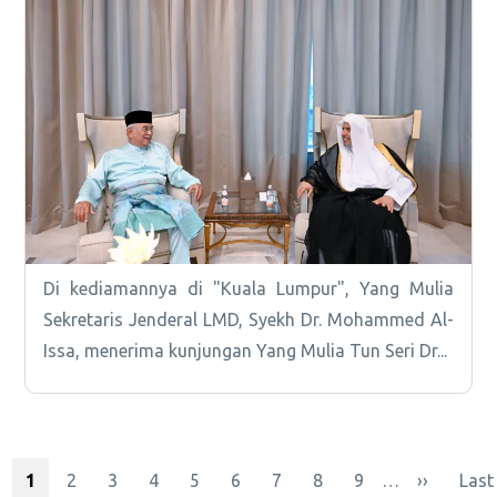
Di kediamannya di "Kuala Lumpur", Yang Mulia
Sekretaris Jenderal LMD, Syekh Dr. Mohammed Al-
Issa, menerima kunjungan Yang Mulia Tun Seri Dr...
Halaman sekarang
Halaman
Halaman
Halaman
Halaman
Halaman
Halaman
Halaman
Halaman
Halaman b
Hala
1
2
3
4
5
6
7
8
9
…
››
Last