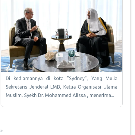
Di kediamannya di kota "Sydney", Yang Mulia
Sekretaris Jenderal LMD, Ketua Organisasi Ulama
Muslim, Syekh Dr. Mohammed Alissa , menerima...
erikutnya
man terakhir
 »