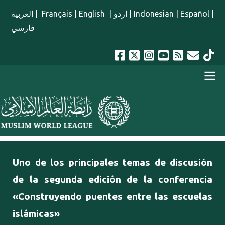
Pasar al contenido principal
العربية
|
Français
|
English
|
اردو
|
Indonesian
|
Español
|
فارسي
menu spanish
Uno de los principales temas de discusión
de la segunda edición de la conferencia
«Construyendo puentes entre las escuelas
islámicas»