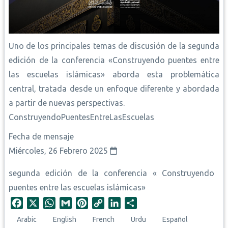
Uno de los principales temas de discusión de la segunda
edición de la conferencia «Construyendo puentes entre
las escuelas islámicas» aborda esta problemática
central, tratada desde un enfoque diferente y abordada
a partir de nuevas perspectivas.
ConstruyendoPuentesEntreLasEscuelas
Fecha de mensaje
Miércoles, 26 Febrero 2025
segunda edición de la conferencia « Construyendo
puentes entre las escuelas islámicas»
F
X
W
G
P
C
L
S
a
h
m
i
o
i
h
Arabic
English
French
Urdu
Español
c
a
a
n
p
n
a