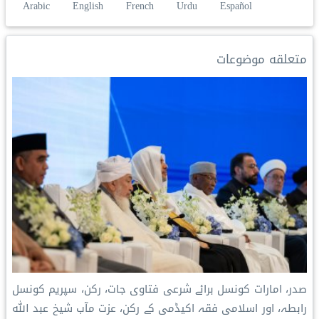
Arabic
English
French
Urdu
Español
a
n
p
n
a
a
c
r
k
y
t
i
t
e
e
e
L
e
l
s
b
متعلقه موضوعات
d
i
r
A
o
I
n
e
p
o
n
k
s
p
k
t
صدر، امارات کونسل برائے شرعی فتاوی جات، رکن، سپریم کونسل
رابطہ، اور اسلامی فقہ اکیڈمی کے رکن، عزت مآب شیخ عبد اللہ