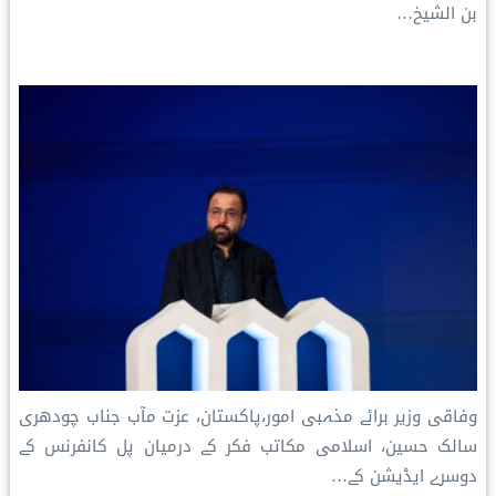
بن الشیخ…
وفاقی وزیر برائے مذہبی امور،پاکستان، عزت مآب جناب چودھری
سالک حسین، اسلامی مکاتب فکر کے درمیان پل کانفرنس کے
دوسرے ایڈیشن کے…