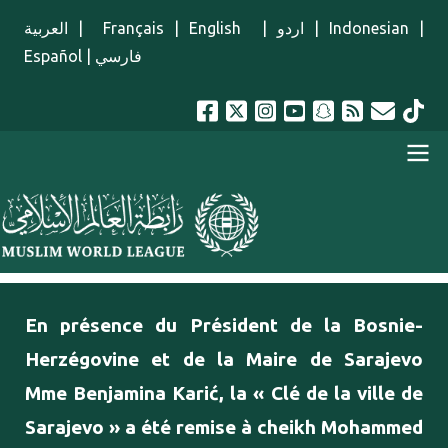
Aller au contenu principal
العربية
|
Français
|
English
|
اردو
|
Indonesian
|
Español
|
فارسي
menu french
En présence du Président de la Bosnie-
Herzégovine et de la Maire de Sarajevo
Mme Benjamina Karić, la « Clé de la ville de
Sarajevo » a été remise à cheikh Mohammed