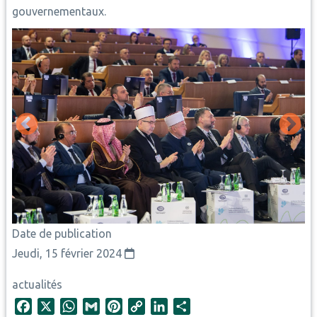
gouvernementaux.
Date de publication
Jeudi, 15 février 2024
actualités
F
X
W
G
P
C
L
S