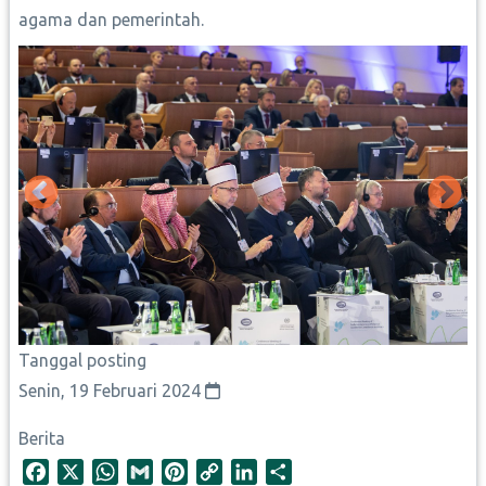
agama dan pemerintah.
Tanggal posting
Senin, 19 Februari 2024
Berita
F
X
W
G
P
C
L
S