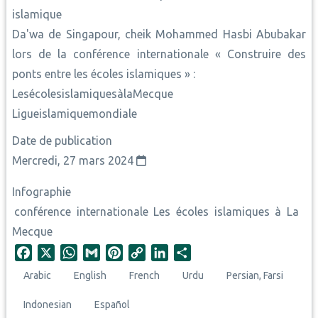
islamique
Da'wa de Singapour, cheik Mohammed Hasbi Abubakar
lors de la conférence internationale « Construire des
ponts entre les écoles islamiques » :
LesécolesislamiquesàlaMecque
Ligueislamiquemondiale
Date de publication
Mercredi, 27 mars 2024
Infographie
conférence internationale Les écoles islamiques à La
Mecque
F
X
W
G
P
C
L
S
a
h
m
i
o
i
h
Arabic
English
French
Urdu
Persian, Farsi
c
a
a
n
p
n
a
e
t
i
t
y
k
r
Indonesian
Español