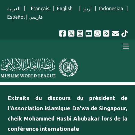
Aller au contenu principal
العربية
|
Français
|
English
|
اردو
|
Indonesian
|
Español
|
فارسي
menu french
Extraits du discours du président de
l'Association islamique Da'wa de Singapour,
cheik Mohammed Hasbi Abubakar lors de la
conférence internationale