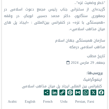
"خطر وضعیت غزه"..
گزیده‌ای از سخنرانی جناب رئیس مجمع دعوت اسلامی در
جمهوری سنگاپور، دکتر محمد حسبی ابوبکر، در وقفه
«همبستگی با غزه» در کنفرانس بین‌المللی : «ایجاد پل های
میان مذاهب اسلامی».
سازمان همبستگی جهان اسلام
مذاهب اسلامی درمکه
تاریخ مطلب
جمعه, 29 مارس 2024
برچسب‌ها
اینفوگرافیک
کنفرانس بین المللی ایجاد پل میان مذاهب اسلامی
S
L
C
P
G
W
X
F
h
i
o
i
m
h
a
Arabic
English
French
Urdu
Persian, Farsi
a
n
p
n
a
a
c