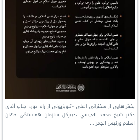
بخش‌هایی از سخنرانی اصلی «تلویزیونی از راه دور» جناب آقای
دکتر شیخ محمد العيسي ،دبیرکل سازمان همبستگی جهان
اسلام ورئیس انجمن…