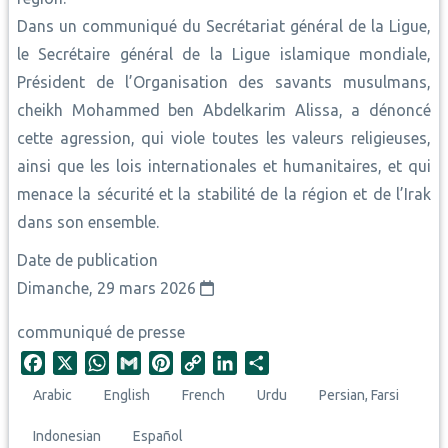
Dans un communiqué du Secrétariat général de la Ligue,
le Secrétaire général de la Ligue islamique mondiale,
Président de l’Organisation des savants musulmans,
cheikh Mohammed ben Abdelkarim Alissa, a dénoncé
cette agression, qui viole toutes les valeurs religieuses,
ainsi que les lois internationales et humanitaires, et qui
menace la sécurité et la stabilité de la région et de l’Irak
dans son ensemble.
Date de publication
Dimanche, 29 mars 2026
communiqué de presse
F
X
W
G
P
C
L
S
a
h
m
i
o
i
h
Arabic
English
French
Urdu
Persian, Farsi
c
a
a
n
p
n
a
e
t
i
t
y
k
r
Indonesian
Español