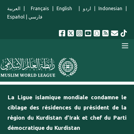
Aller au contenu principal
العربية
|
Français
|
English
|
اردو
|
Indonesian
|
Español
|
فارسي
menu french
La Ligue islamique mondiale condamne le
ciblage des résidences du président de la
région du Kurdistan d’Irak et chef du Parti
démocratique du Kurdistan