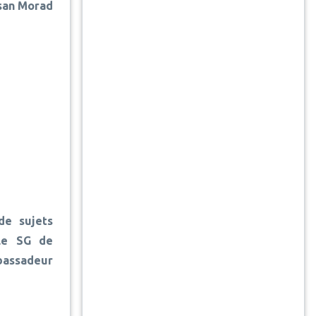
ssan Morad
de sujets
le SG de
bassadeur