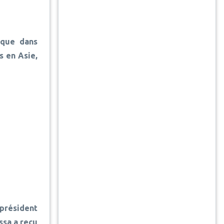
cque dans
s en Asie,
 président
sa a reçu