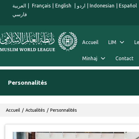
Aller au contenu principal
العربية
|
Français
|
English
|
اردو
|
Indonesian
|
Español
فارسي
menu french
Accueil
LIM
Le
Minhaj
Contact
Personnalités
Fil d'Ariane
Accueil
Actualités
Personnalités