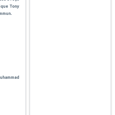
nique Tony
commun.
Muhammad