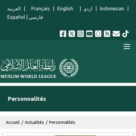
Aller au contenu principal
العربية
|
Français
|
English
|
اردو
|
Indonesian
|
Español
|
فارسي
menu french
Personnalités
Fil d'Ariane
Accueil
Actualités
Personnalités