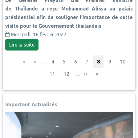
Le Général Prayuth cha Premier ministre
de Thaïlande a reçu Mohammad Alissa au palais
présidentiel afin de souligner l’importance de cette
visite pour le Gouvernement thaïlandais
Mercredi, 16 février 2022
Lire la suite
Pagination
Première page
Page précédente
Page
Page
Page
Page
Page courante
Page
Page
«
‹‹
…
4
5
6
7
8
9
10
Page
Page
Page suivante
Dernière page
11
12
…
››
»
Important Actualités