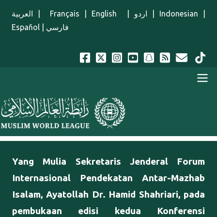
Lompat ke isi utama
العربية
|
Français
|
English
|
اردو
|
Indonesian
|
Español
|
فارسي
Menu Indonesian
Yang Mulia Sekretaris Jenderal Forum
Internasional Pendekatan Antar-Mazhab
Isalam, Ayatollah Dr. Hamid Shahriari, pada
pembukaan edisi kedua Konferensi