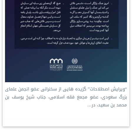
“ویرایش اصطلاحات” گزیده هایی از سخنرانی عضو انجمن علمای
بزرگ سعودی، عضو مجمع فقه اسلامی، جناب شیخ یوسف بن
محمد بن سعید، در…