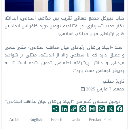
جناب دبیرکل مجمع جهانی تقریب بین مذاهب اسلامی، آیت‌الله
دکتر حمید شهریاری، در افتتاحیه دومین دوره کنفرانس ایجاد پل
های ارتباطی میان مذاهب اسلامی:
”سند «ایجاد پل‌های ارتباطی میان مذاهب اسلامی» متنی علمی
و عمیق دارد که با سطحی والا از اندیشه، مبتنی بر شواهد
میدانی و دانش پیشرفته اجتماعی تدوین شده است تا به
پذیرش اجماعی دست یابد”.
تاریخ مطلب
جمعه, 7 مارس 2025
دومین نسخه‌ی کنفرانس “ایجاد پل‌های میان مذاهب اسلامی”
S
L
C
P
G
W
X
F
h
i
o
i
m
h
a
Arabic
English
French
Urdu
Persian, Farsi
a
n
p
n
a
a
c