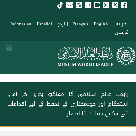
Skip to main conten
العربية
|
Français
English
|
|
اردو
|
Español
|
Indonesian
|
فارسي
menu urd
رابطہ عالم اسلامی کا مملکتِ بحرین کے امن،
استحکام اور خودمختاری کے تحفظ کے لیے اقدامات
کی مکمل حمایت کا اظہار
Breadcrum