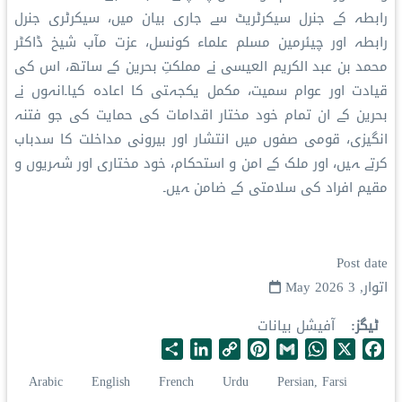
رابطہ کے جنرل سیکرٹریٹ سے جاری بیان میں، سیکرٹری جنرل
رابطہ اور چیئرمین مسلم علماء کونسل، عزت مآب شیخ ڈاکٹر
محمد بن عبد الکریم العیسی نے مملکتِ بحرین کے ساتھ، اس کی
قیادت اور عوام سمیت، مکمل یکجہتی کا اعادہ کیا۔انہوں نے
بحرین کے ان تمام خود مختار اقدامات کی حمایت کی جو فتنہ
انگیزی، قومی صفوں میں انتشار اور بیرونی مداخلت کا سدباب
کرتے ہیں، اور ملک کے امن و استحکام، خود مختاری اور شہریوں و
مقیم افراد کی سلامتی کے ضامن ہیں۔
Post date
اتوار, 3 May 2026
ٹیگز
آفیشل بیانات
S
L
C
P
G
W
X
F
h
i
o
i
m
h
a
Arabic
English
French
Urdu
Persian, Farsi
a
n
p
n
a
a
c