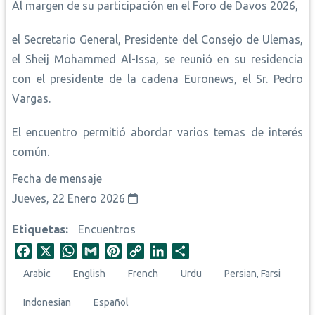
Al margen de su participación en el Foro de Davos 2026,
el Secretario General, Presidente del Consejo de Ulemas,
el Sheij Mohammed Al-Issa, se reunió en su residencia
con el presidente de la cadena Euronews, el Sr. Pedro
Vargas.
El encuentro permitió abordar varios temas de interés
común.
Fecha de mensaje
Jueves, 22 Enero 2026
Etiquetas
Encuentros
F
X
W
G
P
C
L
S
a
h
m
i
o
i
h
Arabic
English
French
Urdu
Persian, Farsi
c
a
a
n
p
n
a
e
t
i
t
y
k
r
Indonesian
Español