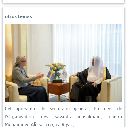
b
s
l
e
L
e
e
o
A
r
i
d
o
p
e
n
I
otros temas
k
p
s
k
n
t
Cet après-midi le Secrétaire général, Président de
l’Organisation des savants musulmans, cheikh
Mohammed Alissa a reçu à Riyad,...