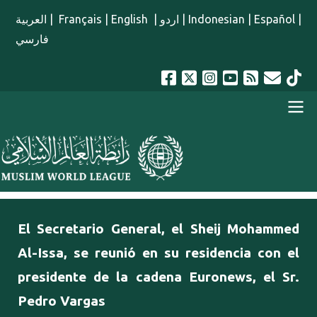
Pasar al contenido principal
العربية
|
Français
|
English
|
اردو
|
Indonesian
|
Español
|
فارسي
menu spanish
El Secretario General, el Sheij Mohammed
Al-Issa, se reunió en su residencia con el
presidente de la cadena Euronews, el Sr.
Pedro Vargas