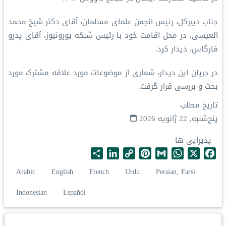
جناب دبیرکل، رئیس انجمن علمای مسلمان، آقای دکتر شيخ محمد
العیسی، در محل اقامت خود با رئیس شبکه یورونیوز، آقای پدرو
فارگاس، دیدار کرد.
در جریان این دیدار، شماری از موضوعات مورد علاقه مشترک مورد
بحث و بررسی قرار گرفت.
تاریخ مطلب
پنج‌شنبه, 22 ژانویه 2026
پذیرایی ها
S
L
C
P
G
W
X
F
h
i
o
i
m
h
a
Arabic
English
French
Urdu
Persian, Farsi
a
n
p
n
a
a
c
r
k
y
t
i
t
e
Indonesian
Español
e
e
L
e
l
s
b
d
i
r
A
o
I
n
e
p
o