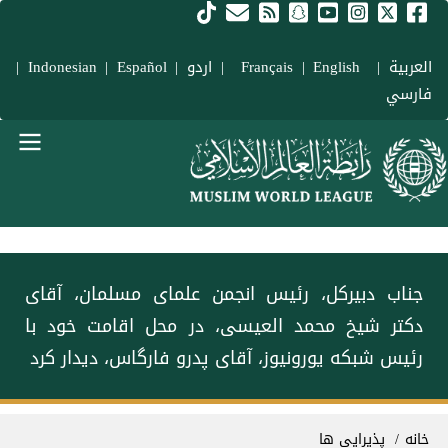
فتن به محتوای اصلی
العربية
|
Français
English
|
|
اردو
|
Español
|
Indonesian
|
فارسي
Main navigation Fars
جناب دبیرکل، رئیس انجمن علمای مسلمان، آقای
دکتر شيخ محمد العیسی، در محل اقامت خود با
رئیس شبکه یورونیوز، آقای پدرو فارگاس، دیدار کرد
سیر راهنما
خانه
پذیرایی ها