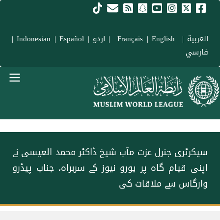
Skip to main conten
العربية
|
Français
English
|
|
اردو
|
Español
|
Indonesian
|
فارسي
menu urd
سیکرٹری جنرل عزت مآب شیخ ڈاکٹر محمد العیسی نے
اپنی قیام گاہ پر یورو نیوز کے سربراہ، جناب پیڈرو
وارگاس سے ملاقات کی
Breadcrum