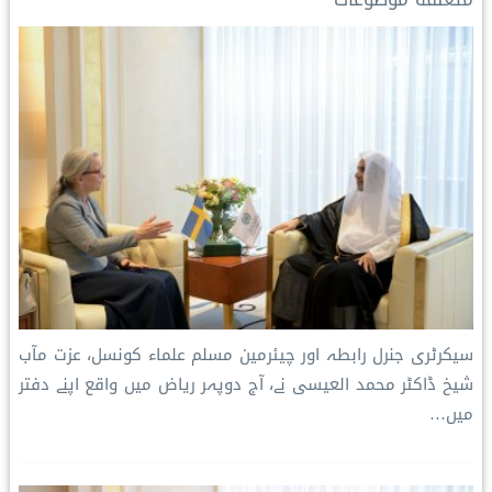
n
k
s
p
k
t
سیکرٹری جنرل رابطہ اور چیئرمین مسلم علماء کونسل، عزت مآب
شیخ ڈاکٹر محمد العیسی نے، آج دوپہر ریاض میں واقع اپنے دفتر
میں…