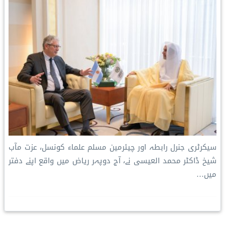
سیکرٹری جنرل رابطہ اور چیئرمین مسلم علماء کونسل، عزت مآب
شیخ ڈاکٹر محمد العیسی نے، آج دوپہر ریاض میں واقع اپنے دفتر
میں…