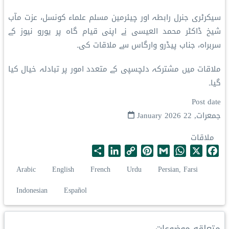
سیکرٹری جنرل رابطہ اور چیئرمین مسلم علماء کونسل، عزت مآب
شیخ ڈاکٹر محمد العیسی نے اپنی قیام گاہ پر یورو نیوز کے
سربراہ، جناب پیڈرو وارگاس سے ملاقات کی۔
ملاقات میں مشترکہ دلچسپی کے متعدد امور پر تبادلہ خیال کیا
گیا۔
Post date
جمعرات, 22 January 2026
ملاقات
S
L
C
P
G
W
X
F
h
i
o
i
m
h
a
Arabic
English
French
Urdu
Persian, Farsi
a
n
p
n
a
a
c
r
k
y
t
i
t
e
Indonesian
Español
e
e
L
e
l
s
b
d
i
r
A
o
I
n
e
p
o
متعلقه موضوعات