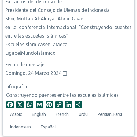
Extractos del discurso de
Presidente del Consejo de Ulemas de Indonesia
Sheij Muftah Al-Akhyar Abdul Ghani
en la conferencia internacional “Construyendo puentes
entre las escuelas islámicas”:
EscuelasIslamicasenLaMeca
LigadelMundoIslamico
Fecha de mensaje
Domingo, 24 Marzo 2024
Infografía
Construyendo puentes entre las escuelas islámicas
F
X
W
G
P
C
L
S
a
h
m
i
o
i
h
Arabic
English
French
Urdu
Persian, Farsi
c
a
a
n
p
n
a
e
t
i
t
y
k
r
Indonesian
Español
b
s
l
e
L
e
e