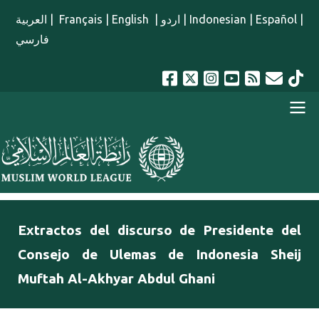
Pasar al contenido principal
العربية
|
Français
|
English
|
اردو
|
Indonesian
|
Español
|
فارسي
menu spanish
Extractos del discurso de Presidente del
Consejo de Ulemas de Indonesia Sheij
Muftah Al-Akhyar Abdul Ghani