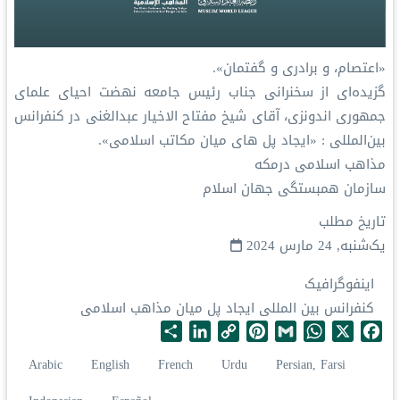
«اعتصام، و برادری و گفتمان».
گزیده‌ای از سخنرانی جناب رئیس جامعه نهضت‌ احیای علمای
جمهوری اندونزی، آقای شیخ مفتاح الاخیار عبدالغنی در کنفرانس
بین‌المللی : «ایجاد پل های میان مکاتب اسلامی».
مذاهب اسلامی درمکه
سازمان همبستگی جهان اسلام
تاریخ مطلب
یک‌شنبه, 24 مارس 2024
اینفوگرافیک
کنفرانس بین المللی ایجاد پل میان مذاهب اسلامی
S
L
C
P
G
W
X
F
h
i
o
i
m
h
a
Arabic
English
French
Urdu
Persian, Farsi
a
n
p
n
a
a
c
r
k
y
t
i
t
e