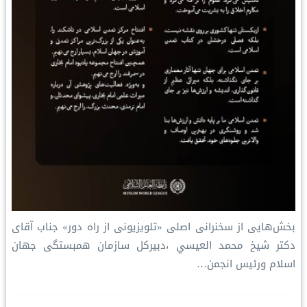
بخش‌هایی از سخنرانی اصلی «تلویزیونی از راه دور» جناب آقای
دکتر شیخ محمد العيسي ،دبیرکل سازمان همبستگی جهان
اسلام ورئیس انجمن…