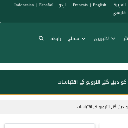
العربية
|
Français
English
|
|
اردو
|
Español
|
Indonesian
|
فارسي
ٹر
لائبریری
منہاج
رابطہ
 دیئے گئے انٹرویو کے اقتباسات
یئے گئے انٹرویو کے اقتباسات