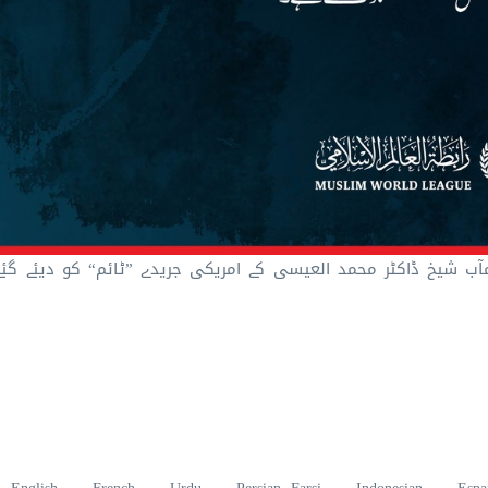
ب شیخ ڈاکٹر محمد العیسی کے امریکی جریدے ”ٹائم“ کو دیئے گئے 