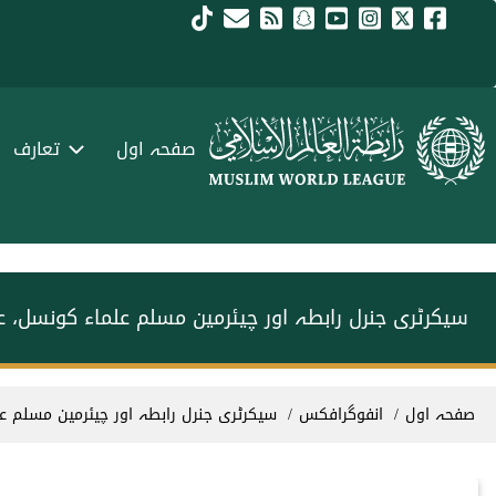
Skip to main conten
menu urd
صفحہ اول
تعارف
سیکرٹری جنرل رابطہ اور چیئرمین مسلم علماء کونسل، عز
Breadcrum
صفحہ اول
انفوگرافکس
سیکرٹری جنرل رابطہ اور چیئرمین مسلم عل