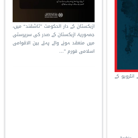
ازبکستان کے دار الحکومت ”تاشقند“ میں،
جمہوریۂ ازبکستان کے صدر کی سرپرستی
میں منعقد ہونے والے پہلے بین الاقوامی
اسلامی فورم ”…
انٹرویو کے