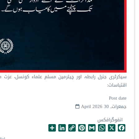
سیکرٹری جنرل رابطہ اور چیئرمین مسلم علماء کونسل، عزت مآ
اقتباسات:
Post date
جمعرات, 30 April 2026
انفوگرافکس
S
L
C
P
G
W
X
F
h
i
o
i
m
h
a