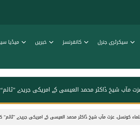
سیکرٹری جنرل
کانفرنسز
خبریں
میڈیا سین
ت مآب شیخ ڈاکٹر محمد العیسی کے امریکی جریدے ”ٹائم“ کو
ماء کونسل، عزت مآب شیخ ڈاکٹر محمد العیسی کے امریکی جریدے ”ٹائم“ کو د