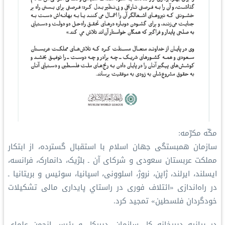
مکّه مکرّمه:
سازمان همبستگی جهان اسلام با استقبال گسترده، از ابتکار
مملكت عربستان سعودی و شرکای آن ـ بلژیک، دانمارک، فرانسه،
ایسلند، ایرلند، ژاپن، نروژ، اسلوونی، اسپانیا، سوئیس و بریتانیا ـ
در راه‌اندازی «ائتلاف فوری در راستاي پایداری مالی تشکیلات
خودگردان فلسطین» تمجید کرد.
در بیانیه دبیرخانه کل سازمان، دبیرکل و رئیس انجمن علمای