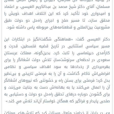
مسلمان، آقاي دکتر شيخ محمد بن عبدالکریم العیسی، بر اعتماد
و امیدواری خود تأکید کرد که این ائتلاف اهداف خویش را
محقق سازد، تا مسیر صلح و اجرای راه‌حل دو دولت طبق
مشروعیت بین‌المللی و قطعنامه‌های مربوطه پاس داشته شود.
دکتر العیسی گفت: «هماهنگی شگفت‌انگیز در ابتکارات این
مسیر سیاسیِ استثنایی در تاریخ قضیه فلسطین، قدرت و
کارآمدی دیپلماسی را ثابت کرد. بدین‌گونه، مملكت عربستان
سعودی در لحظه‌ای سرنوشت‌ساز، تلاش دولت اشغالگر را برای
بهره‌برداری از رخدادها به سود اهداف سیاسی و نظامی
افراطی‌اش ناکام گذاشت، و آن را به فرصتی تاریخی و بی‌نظیر
بدل کرد؛ فرصتی برای بستن راه بر خشونتی که نیروهای اشغالگر
آن را اعمال می‌کنند یا به بهانه‌اش دست به جنایت می‌زنند، و
برای گشودن دوباره درهای تحقق راه‌حل دو دولت و دستیابی به
صلحی پایدار و فراگیر که همگان خواستار آن‌اند تلاش مي كند.»
وی در پایان از خداوند متعال مسئلت کرد که تلاش‌های مملكت