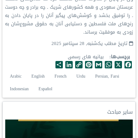
عربستان سعودی و همه کشورهای شریک ـ چه برادر و چه دوست
ـ را توفیق بخشد و کوشش‌های پیگیر آنان را در پایان دادن به
رنج‌های ملت فلسطین و دستیابی آنان به حقوق مشروع‌شان به
زودی به موفقیت برساند.
تاریخ مطلب
یک‌شنبه, 28 سپتامبر 2025
برچسب‌ها
بیانیه های رسمی
S
L
C
P
G
W
X
F
h
i
o
i
m
h
a
Arabic
English
French
Urdu
Persian, Farsi
a
n
p
n
a
a
c
r
k
y
t
i
t
e
Indonesian
Español
e
e
L
e
l
s
b
d
i
r
A
o
I
n
e
p
o
سایر مباحث
n
k
s
p
k
t