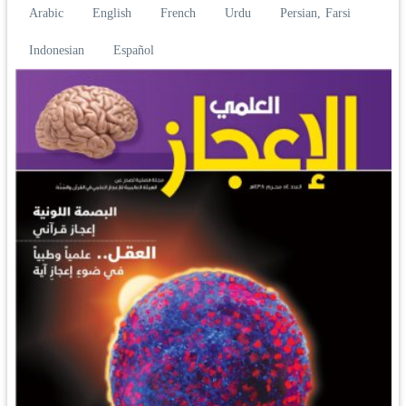
Arabic
English
French
Urdu
Persian, Farsi
Indonesian
Español