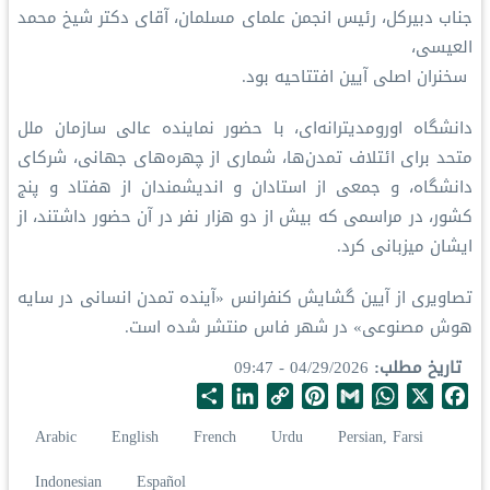
جناب دبیرکل، رئیس انجمن علمای مسلمان، آقای دکتر شیخ محمد
العیسی،
سخنران اصلی آیین افتتاحیه بود.
دانشگاه اورومدیترانه‌ای، با حضور نماینده عالی سازمان ملل
متحد برای ائتلاف تمدن‌ها، شماری از چهره‌های جهانی، شرکای
دانشگاه، و جمعی از استادان و اندیشمندان از هفتاد و پنج
کشور، در مراسمی که بیش از دو هزار نفر در آن حضور داشتند، از
ایشان میزبانی کرد.
تصاویری از آیین گشایش کنفرانس «آینده تمدن انسانی در سایه
هوش مصنوعی» در شهر فاس منتشر شده است.
تاریخ مطلب
04/29/2026 - 09:47
S
L
C
P
G
W
X
F
h
i
o
i
m
h
a
Arabic
English
French
Urdu
Persian, Farsi
a
n
p
n
a
a
c
r
k
y
t
i
t
e
Indonesian
Español