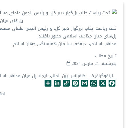
تحت ریاست جناب بزرگوار دبیر کل، و رئیس انجمن علمای مسلما
پل‌های میان مذاهب اسلامی حضور یافتند:
مذاهب اسلامی درمکه سازمان همبستگی جهان اسلام
تاریخ مطلب
پنج‌شنبه, 21 مارس 2024
اینفوگرافیک
کنفرانس بین المللی ایجاد پل میان مذاهب اس
S
L
C
P
G
W
X
F
h
i
o
i
m
h
a
ñol
a
n
p
n
a
a
c
r
k
y
t
i
t
e
e
e
L
e
l
s
b
d
i
r
A
o
I
n
e
p
o